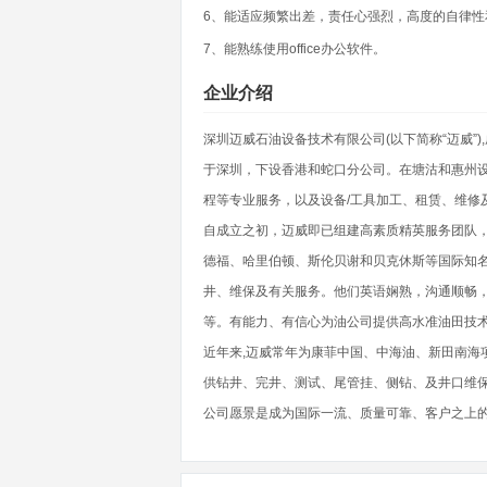
6、能适应频繁出差，责任心强烈，高度的自律性
7、能熟练使用office办公软件。
企业介绍
深圳迈威石油设备技术有限公司(以下简称“迈威”)
于深圳，下设香港和蛇口分公司。在塘沽和惠州
程等专业服务，以及设备/工具加工、租赁、维修
自成立之初，迈威即已组建高素质精英服务团队
德福、哈里伯顿、斯伦贝谢和贝克休斯等国际知
井、维保及有关服务。他们英语娴熟，沟通顺畅，
等。有能力、有信心为油公司提供高水准油田技
近年来,迈威常年为康菲中国、中海油、新田南海
供钻井、完井、测试、尾管挂、侧钻、及井口维
公司愿景是成为国际一流、质量可靠、客户之上