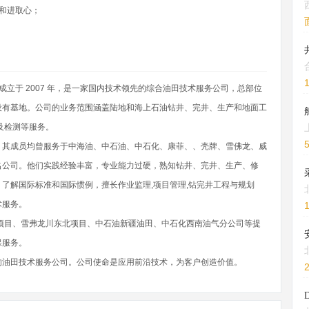
和进取心；
,成立于 2007 年，是一家国内技术领先的综合油田技术服务公司，总部位
设有基地。公司的业务范围涵盖陆地和海上石油钻井、完井、生产和地面工
及检测等服务。
，其成员均曾服务于中海油、中石油、中石化、康菲、、壳牌、雪佛龙、威
名公司。他们实践经验丰富，专业能力过硬，熟知钻井、完井、生产、修
了解国际标准和国际惯例，擅长作业监理,项目管理,钻完井工程与规划
术服务。
项目、雪弗龙川东北项目、中石油新疆油田、中石化西南油气分公司等提
保服务。
的油田技术服务公司。公司使命是应用前沿技术，为客户创造价值。