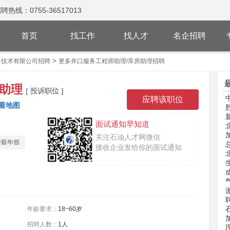
：0755-36517013
首页
找工作
找人才
名企招聘
>
备技术有限公司招聘
更多井口服务工程师助理/库房助理招聘
房助理
[ 投诉职位 ]
看地图
面试通知早知道
关注石油人才网微信
带薪年假
接收企业发给你的面试通知
年龄要求：
18~60岁
招聘人数：
1人