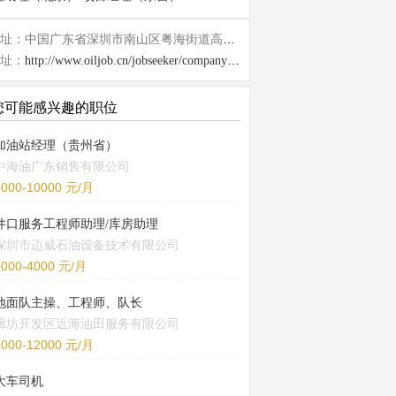
地址：中国广东省深圳市南山区粤海街道高新南九道10号深圳湾科技生态园10栋裙楼5层17号房
址：
http://www.oiljob.cn/jobseeker/company/25121.html
您可能感兴趣的职位
加油站经理（贵州省）
中海油广东销售有限公司
5000-10000 元/月
井口服务工程师助理/库房助理
深圳市迈威石油设备技术有限公司
3000-4000 元/月
地面队主操、工程师、队长
廊坊开发区近海油田服务有限公司
8000-12000 元/月
大车司机