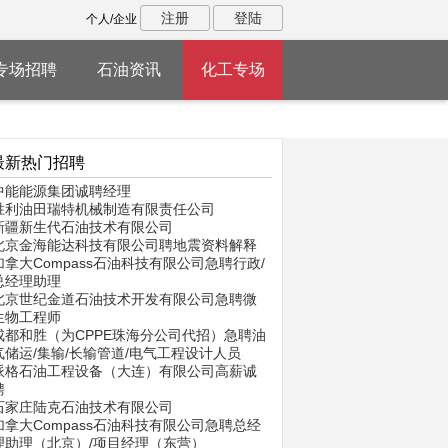
注册
登陆
个人/企业
专场招聘
石油资讯
化工专场
最新热门招聘
中能能源集团诚聘经理
胜利油田瑞特机械制造有限责任公司
新疆新生代石油技术有限公司
北京金海能达科技有限公司聘地震资料解释
加拿大Compass石油科技有限公司急聘行政/
总经理助理
北京世纪金道石油技术开发有限公司急聘微
生物工程师
成都和胜（为CPPE珠海分公司代招）急聘油
气储运/集输/长输管道/电气工程设计人员
派格石油工程设备（大连）有限公司高薪诚
聘
石家庄陆克石油技术有限公司
加拿大Compass石油科技有限公司急聘总经
理助理（北京）/项目经理（东营）