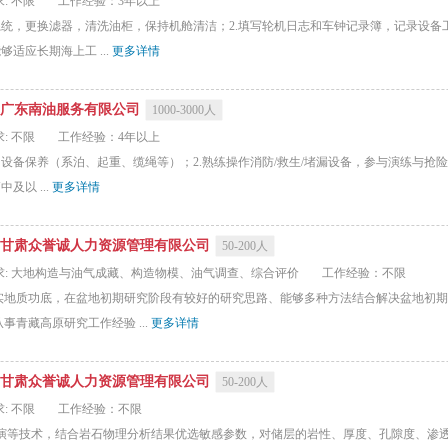
: 不限
工作经验：3年以上
系统，更换滤器，清洗油柜，保持机舱清洁；2.填写轮机日志和车钟记录簿，记录设备
适应长期海上工 ...
更多详情
广东南油服务有限公司
1000-3000人
: 不限
工作经验：4年以上
设备保养（系泊、起重、缆绳等）；‌2.熟练操作消防/救生/堵漏设备，参与演练与抢
及以 ...
更多详情
甘肃众誉诚人力资源管理有限公司
50-200人
求: 大地构造与油气成藏、构造物模、油气调查、综合评价
工作经验：不限
实地质功底，在盆地初期研究阶段有较好的研究思路、能够多种方法结合解决盆地初期
青藏高原研究工作经验 ...
更多详情
甘肃众誉诚人力资源管理有限公司
50-200人
: 不限
工作经验：不限
反演等技术，结合岩石物理分析结果优选敏感参数，对储层的岩性、厚度、孔隙度、渗